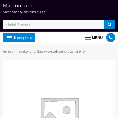
Skip
Matcon s.r.o.
to
Komponenty optických sieti
content
Kategória
MENU
Home
Produkty
Vláknový zväzok optický 2vl SMF D