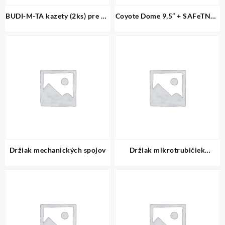
BUDI-M-TA kazety (2ks) pre 24
Coyote Dome 9,5“ + SAFeTNET
zvarov
držiak
Držiak mechanických spojov
Držiak mikrotrubičiek
12/8mm do ORU