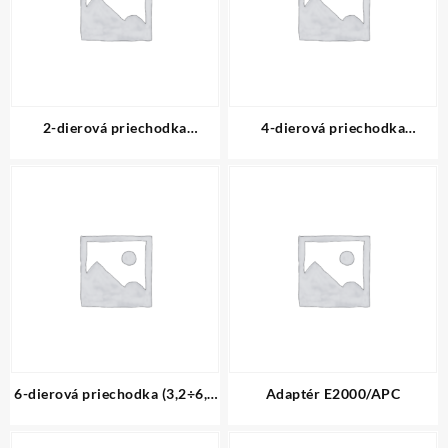
2-dierová priechodka
4-dierová priechodka
(10,7÷15,2 mm)
(7,6÷10,9 mm)
6-dierová priechodka (3,2÷6,4
Adaptér E2000/APC
mm)