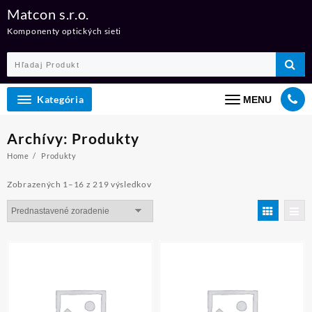
Skip
Matcon s.r.o.
to
Komponenty optických sieti
content
Kategória
MENU
Archívy:
Produkty
Home
Produkty
Zobrazených 1–16 z 219 výsledkov