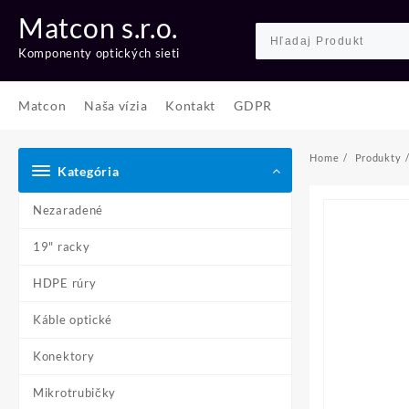
Skip
Matcon s.r.o.
to
content
Komponenty optických sieti
Matcon
Naša vízia
Kontakt
GDPR
Home
Produkty
Kategória
Nezaradené
19" racky
HDPE rúry
Káble optické
Konektory
Mikrotrubičky