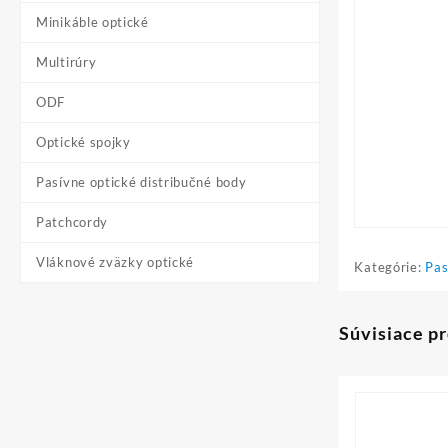
Minikáble optické
Multirúry
ODF
Optické spojky
Pasívne optické distribučné body
Patchcordy
Vláknové zväzky optické
Kategórie:
Pas
Súvisiace p