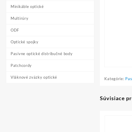
Minikáble optické
Multirúry
ODF
Optické spojky
Pasívne optické distribučné body
Patchcordy
Vláknové zväzky optické
Kategórie:
Pas
Súvisiace p