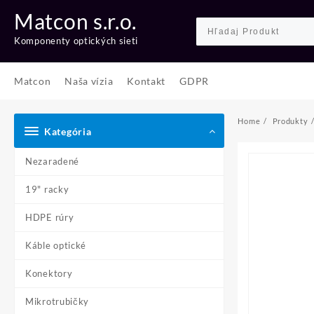
Skip
Matcon s.r.o.
to
content
Komponenty optických sieti
Matcon
Naša vízia
Kontakt
GDPR
Home
Produkty
Kategória
Nezaradené
19" racky
HDPE rúry
Káble optické
Konektory
Mikrotrubičky