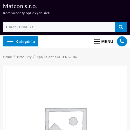
Skip
Matcon s.r.o.
to
Komponenty optických sieti
content
Kategória
MENU
Home
Produkty
Spojka optická TENIO-B6