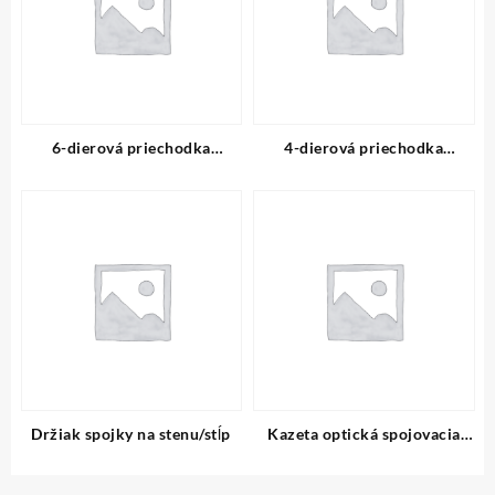
6-dierová priechodka
4-dierová priechodka
(3,2÷6,4 mm)
(7,6÷10,9 mm)
Držiak spojky na stenu/stĺp
Kazeta optická spojovacia
UCNCP