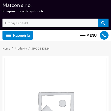
Skip
Matcon s.r.o.
to
Komponenty optických sieti
content
Kategória
MENU
Home
Produkty
SPODB DB24