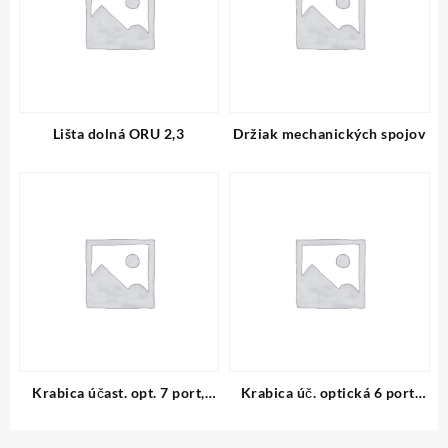
Lišta dolná ORU 2,3
Držiak mechanických spojov
Krabica účast. opt. 7 port,
Krabica úč. optická 6 port,
kov.stlpik.
šachta 40cm