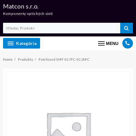
Skip
Matcon s.r.o.
to
Komponenty optických sieti
content
Kategória
MENU
Home
Produkty
Patchcord SMF SC/PC-SC/APC