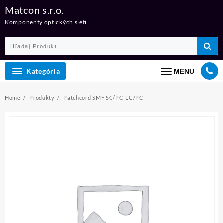
Skip
Matcon s.r.o.
to
Komponenty optických sieti
content
Kategória
MENU
Home
Produkty
Patchcord SMF SC/PC-LC/PC