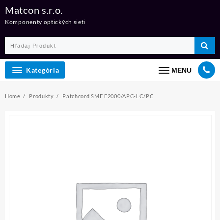
Skip
Matcon s.r.o.
to
Komponenty optických sieti
content
Kategória
MENU
Home
Produkty
Patchcord SMF E2000/APC-LC/PC