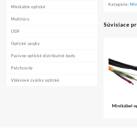
Kategórie:
Min
Minikáble optické
Multirúry
Súvisiace p
ODF
Optické spojky
Pasívne optické distribučné body
Patchcordy
Vláknové zväzky optické
Minikábel o
v