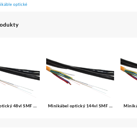
ikáble optické
rodukty
ptický 48vl SMF D
Minikábel optický 144vl SMF D
Miniká
onkajší
vonkajší