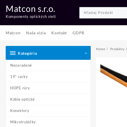
Skip
Matcon s.r.o.
to
content
Komponenty optických sieti
Matcon
Naša vízia
Kontakt
GDPR
Home
Produkty
Kategória
Nezaradené
19" racky
HDPE rúry
Káble optické
Konektory
Mikrotrubičky