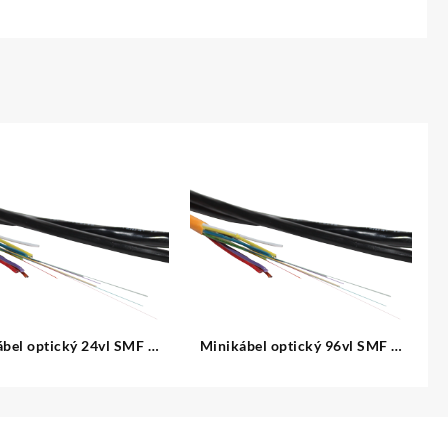
bel optický 24vl SMF D
Minikábel optický 96vl SMF D
vonkajší
vonkajší