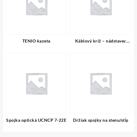
TENIO kazeta
Káblový kríž – nádstavec
malý set
Spojka optická UCNCP 7-22E
Držiak spojky na stenu/stĺp